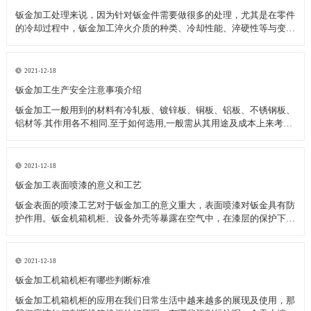
钣金加工处理来说，因为针对钣金件需要做很多的处理，尤其是在零件
的冷却过程中，钣金加工淬火介质的种类、冷却性能、淬硬性等与变形
有关。冷却性能的变化可通过改变介质的黏度、温度、液面压力、使用
添加剂、搅拌等进行调节。淬火油的黏度越高，温度越高，椭圆形变形
越小。在静止状态下，变形较小。
2021-12-18
钣金加工生产安全注意事项介绍
钣金加工一般用到的材料有冷轧板、镀锌板、铜板、铝板、不锈钢板、
铝材等.其作用各不相同.至于如何选用,一般需从其用途及成本上来考
虑。钣金件就是薄板五金件,也就是可以通过冲压,弯曲,拉伸等手段来加
工的零件,一个大体的定义就是在加工过程中厚度不变的零件. 相对应的
是铸造件,锻压件,机械加工零件等
2021-12-18
钣金加工表面喷漆的意义和工艺
钣金表面的喷漆工艺对于钣金加工的意义重大，表面喷漆对钣金具有防
护作用。钣金机箱机柜、设备外壳等暴露在空气中，在漆层的保护下不
会被氧化，因此不会生锈，具有防水防锈的作用。 喷漆工艺一般有四
步，先处理基层，然后做一层底漆，然后加一层中间漆，最后就是做面
层。下面小编就说说每一步的特点
2021-12-18
钣金加工机箱机柜有哪些判断标准
钣金加工机箱机柜的应用在我们日常生活中越来越多的展现及使用，那