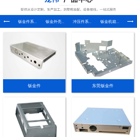
钣金件系...
钣金外壳...
冲压件系...
钣金机箱...
不锈钢
钣金件
东莞钣金件